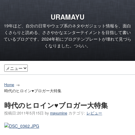
URAMAYU
19年ほど、自分の日常やウェブ系のネタやガジェット情報を、面白
くさらりと読める、ささやかなエンターテイメントを目指して書い
ているブログです。2024年初にブログテンプレートが壊れて見づら
くなりました。つらい。
Home
時代のヒロイン♥ブロガー大特集
時代のヒロイン♥ブロガー大特集
投稿日:
2011年5月15日
by
mayumine
カテゴリ:
レビュー