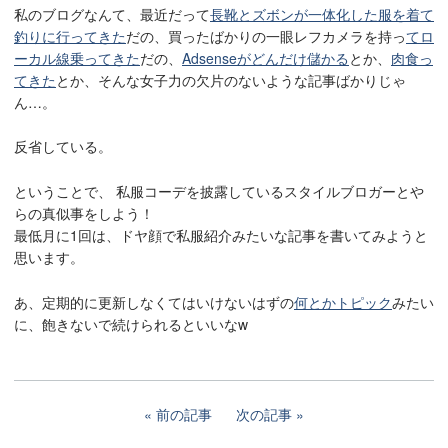
私のブログなんて、最近だって
長靴とズボンが一体化した服を着て
釣りに行ってきた
だの、買ったばかりの一眼レフカメラを持っ
てロ
ーカル線乗ってきた
だの、
Adsenseがどんだけ儲かる
とか、
肉食っ
てきた
とか、そんな女子力の欠片のないような記事ばかりじゃ
ん…。
反省している。
ということで、 私服コーデを披露しているスタイルブロガーとや
らの真似事をしよう！
最低月に1回は、ドヤ顔で私服紹介みたいな記事を書いてみようと
思います。
あ、定期的に更新しなくてはいけないはずの
何とかトピック
みたい
に、飽きないで続けられるといいなw
前の記事
次の記事