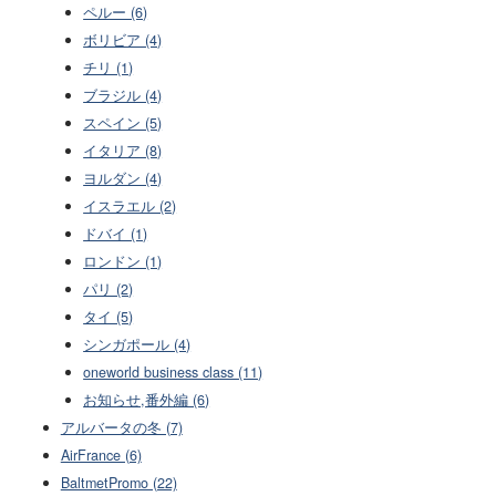
ペルー (6)
ボリビア (4)
チリ (1)
ブラジル (4)
スペイン (5)
イタリア (8)
ヨルダン (4)
イスラエル (2)
ドバイ (1)
ロンドン (1)
パリ (2)
タイ (5)
シンガポール (4)
oneworld business class (11)
お知らせ,番外編 (6)
アルバータの冬 (7)
AirFrance (6)
BaltmetPromo (22)