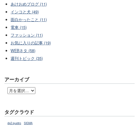
あけおめブログ (11)
インコと犬 (49)
面白かったこと (11)
電車 (15)
ファッション (11)
お気に入りの記事 (19)
WEBネタ (58)
週刊トピック (35)
アーカイブ
タグクラウド
dp2 quattro
SIGMA