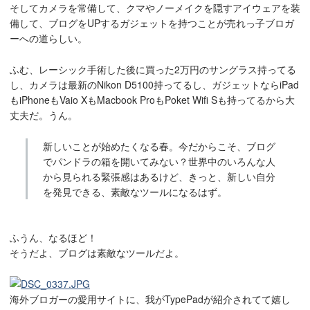
そしてカメラを常備して、クマやノーメイクを隠すアイウェアを装
備して、ブログをUPするガジェットを持つことが売れっ子ブロガ
ーへの道らしい。
ふむ、レーシック手術した後に買った2万円のサングラス持ってる
し、カメラは最新のNikon D5100持ってるし、ガジェットならiPad
もiPhoneもVaio XもMacbook ProもPoket Wifi Sも持ってるから大
丈夫だ。うん。
新しいことが始めたくなる春。今だからこそ、ブログ
でパンドラの箱を開いてみない？世界中のいろんな人
から見られる緊張感はあるけど、きっと、新しい自分
を発見できる、素敵なツールになるはず。
ふうん、なるほど！
そうだよ、ブログは素敵なツールだよ。
海外ブロガーの愛用サイトに、我がTypePadが紹介されてて嬉し