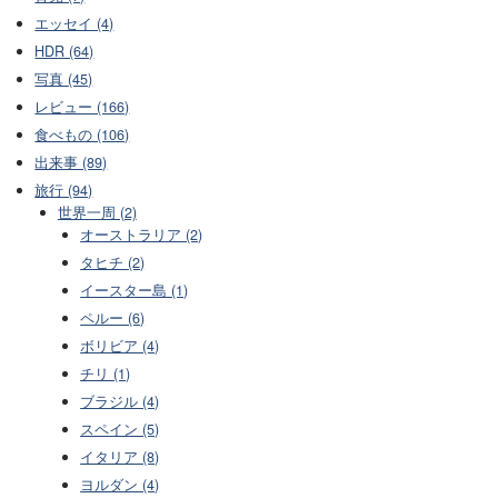
エッセイ (4)
HDR (64)
写真 (45)
レビュー (166)
食べもの (106)
出来事 (89)
旅行 (94)
世界一周 (2)
オーストラリア (2)
タヒチ (2)
イースター島 (1)
ペルー (6)
ボリビア (4)
チリ (1)
ブラジル (4)
スペイン (5)
イタリア (8)
ヨルダン (4)