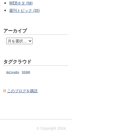
WEBネタ (58)
週刊トピック (35)
アーカイブ
タグクラウド
dp2 quattro
SIGMA
このブログを購読
© Copyright 2024.