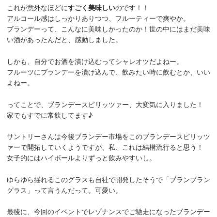
これが意外なほどに
すごく美味しい
のです！！
アルコール感はしっかりありつつ、フルーティーで爽やか。
ブランデーって、こんなに美味しかったのか！世の中にはまだ美味
い酒があったんだと、感動しました。
しかも、自分でお酒を漬け込むってシャレオツだよねー。
フルーツにブランデーを漬け込んで、飲みたい時に飲むとか、いい
よねー。
ってことで、ブランデースピリッツァー、大変気に入りました！
家でもすでに常飲してます♪
サントリーさんは今後ブランデー市場をこのブランデースピリッツ
ァーで開拓していくようですが、私、これは結構流行ると思う！
女子的にはハイボールよりずっと飲みやすいし。
ゆらゆら揺れるこのグラスも自社で開発したそうで「ブランブラン
グラス」って言うんだって。可愛い。
最後に、今回のイベントでレゾナンスでご馳走になったブランデー