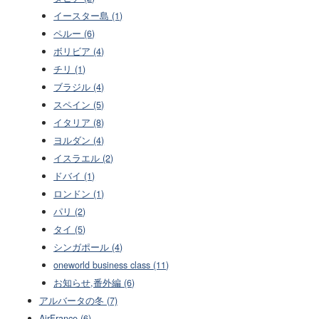
イースター島 (1)
ペルー (6)
ボリビア (4)
チリ (1)
ブラジル (4)
スペイン (5)
イタリア (8)
ヨルダン (4)
イスラエル (2)
ドバイ (1)
ロンドン (1)
パリ (2)
タイ (5)
シンガポール (4)
oneworld business class (11)
お知らせ,番外編 (6)
アルバータの冬 (7)
AirFrance (6)