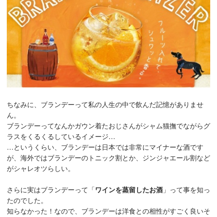
ちなみに、ブランデーって私の人生の中で飲んだ記憶がありませ
ん。
ブランデーってなんかガウン着たおじさんがシャム猫撫でながらグ
ラスをくるくるしているイメージ…
…というくらい、ブランデーは日本では非常にマイナーな酒です
が、海外ではブランデーのトニック割とか、ジンジャエール割など
がシャレオツらしい。
さらに実はブランデーって「
ワインを蒸留したお酒
」って事を知っ
たのでした。
知らなかった！なので、ブランデーは洋食との相性がすごく良いそ