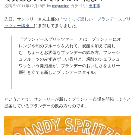
投稿日:
2011年12月18日
by
mayumine
カテゴリ:
出来事
先日、サントリーさん主催の
「つくって楽しい！ブランデースプリ
ッツァー講座」
に参加して参りました。
「ブランデースプリッツァー」 とは、ブランデーにオ
レンジや旬のフルーツを入れて、炭酸を加えて楽し
む、ちょっとお洒落なブランデーの飲み方。フレッシ
ュフルーツのみずみずしい香りと、炭酸のシュワシュ
ワッという発泡感が、ブランデーのおいしさをより一
層引き立てる新しいブランデースタイル。
ということで、サントリーが新しくブランデー市場を開拓しようと
提案しているブランデーの飲み方なのです。