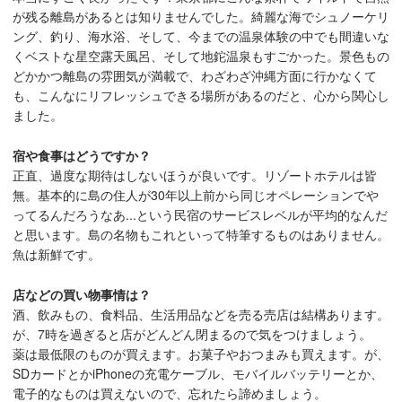
が残る離島があるとは知りませんでした。綺麗な海でシュノーケリ
ング、釣り、海水浴、そして、今までの温泉体験の中でも間違いな
くベストな星空露天風呂、そして地鉈温泉もすごかった。景色もの
どかかつ離島の雰囲気が満載で、わざわざ沖縄方面に行かなくて
も、こんなにリフレッシュできる場所があるのだと、心から関心し
ました。
宿や食事はどうですか？
正直、過度な期待はしないほうが良いです。リゾートホテルは皆
無。基本的に島の住人が30年以上前から同じオペレーションでや
ってるんだろうなあ...という民宿のサービスレベルが平均的なんだ
と思います。島の名物もこれといって特筆するものはありません。
魚は新鮮です。
店などの買い物事情は？
酒、飲みもの、食料品、生活用品などを売る売店は結構あります。
が、7時を過ぎると店がどんどん閉まるので気をつけましょう。
薬は最低限のものが買えます。お菓子やおつまみも買えます。が、
SDカードとかiPhoneの充電ケーブル、モバイルバッテリーとか、
電子的なものは買えないので、忘れたら諦めましょう。