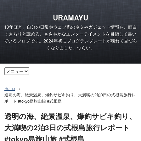
URAMAYU
19年ほど、自分の日常やウェブ系のネタやガジェット情報を、面白
くさらりと読める、ささやかなエンターテイメントを目指して書い
ているブログです。2024年初にブログテンプレートが壊れて見づら
くなりました。つらい。
Home
透明の海、絶景温泉、爆釣サビキ釣り、大満喫の2泊3日の式根島旅行レ
ポート #tokyo島旅山旅 #式根島
透明の海、絶景温泉、爆釣サビキ釣り、
大満喫の2泊3日の式根島旅行レポート
#tokyo島旅山旅 #式根島