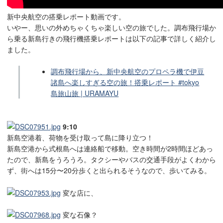
新中央航空の搭乗レポート動画です。
いやー、思いの外めちゃくちゃ楽しい空の旅でした。調布飛行場か
ら乗る新島行きの飛行機搭乗レポートは以下の記事で詳しく紹介し
ました。
調布飛行場から、新中央航空のプロペラ機で伊豆
諸島へ楽しすぎる空の旅！搭乗レポート #tokyo
島旅山旅 | URAMAYU
9:10
新島空港着、荷物を受け取って島に降り立つ！
新島空港から式根島へは連絡船で移動。空き時間が2時間ほどあっ
たので、新島をうろうろ。タクシーやバスの交通手段がよくわから
ず、街へは15分〜20分歩くと出られるそうなので、歩いてみる。
変な店に、
変な石像？