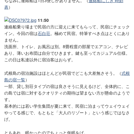
ちなみに連絡船は1日3便しかありません。（
連絡船にしき 時刻
表
）
11:50
連絡船乗り場まで民宿の方に迎えに来てもらって、民宿にチェック
イン。今回の宿は
石白荘
。極めて民宿。特筆すべき点はとくにあり
ません。
洗面所、トイレ、お風呂は別。8畳程度の部屋でエアコン、テレビ
あり。薄いお布団は自分でひきます。鍵も至ってカジュアル仕様。
この日は私達以外に宿泊客はおらず。
式根島の宿泊施設はほとんどが民宿でどこも大差無さそう。（
式根
島の宿一覧
）
一部、貸し別荘タイプの宿は良さそうに見えるけど、全体的に、こ
の島では宿に対するクオリティの期待は望まない方が懸命のようで
す。
基本的には若い学生集団が夏に来て、民宿に泊まってウェイウェイ
やってる感じで、もともと「大人のリゾート」という感じではなさ
げ。
ともあれ、眠かったのでちょっと仮眠をば。