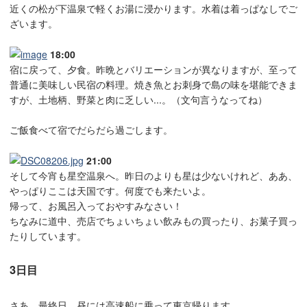
近くの松が下温泉で軽くお湯に浸かります。水着は着っぱなしでご
ざいます。
18:00
宿に戻って、夕食。昨晩とバリエーションが異なりますが、至って
普通に美味しい民宿の料理。焼き魚とお刺身で島の味を堪能できま
すが、土地柄、野菜と肉に乏しい...。（文句言うなってね）
ご飯食べて宿でだらだら過ごします。
21:00
そして今宵も星空温泉へ。昨日のよりも星は少ないけれど、ああ、
やっぱりここは天国です。何度でも来たいよ。
帰って、お風呂入っておやすみなさい！
ちなみに道中、売店でちょいちょい飲みもの買ったり、お菓子買っ
たりしています。
3日目
さあ、最終日。昼には高速船に乗って東京帰ります。