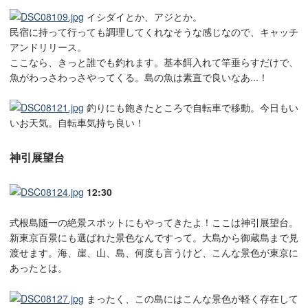
イシダイとか、アジとか。
民宿に持って行っても調理してくれなそうな感じなので、キャッチ
アンドリリース。
ここなら、きっと誰でも釣れます。基本餌入れて竿垂らすだけで、
魚がわっさわっさやってくる。島の魚は素直で良いなあ...！
釣りにも飽きたところで自転車で移動。今日もい
いお天気。自転車気持ち良い！
神引展望台
12:30
式根島随一の絶景スポットにもやってきたよ！ここは神引展望台。
新東京百景にも選ばれた景色なんですって。大島から御蔵島まで見
渡せます。海、崖、山、島、何度も言うけど、こんな景色が東京に
あったとは。
まったく、この島にはこんな景色が軽く存在して