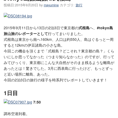
投稿日:
2015年9月20日
by
mayumine
カテゴリ:
旅行
2015年9月11日から13日の2泊3日で東京都の
式根島
へ、
#tokyo島
旅山旅のレポーターとして
行ってまいりました。
式根島は東京から南へ160km、人口は約550人、島はぐるっと一周
すると12kmの伊豆諸島の小さな島。
今回この機会を頂くまで「式根島？どこそれ？東京都の島？」くら
いにしか思ってなかった（つまり知らなかった）のですが、行って
みてびっくり、東京都にこんな大自然がそのまま残るような離島が
あったとは！驚きでした。3月に西表島に行ったけど、もっとずっ
と近い場所に離島、あった。
今回の2泊3日の旅行の様子を時系列でレポートしていきます！
1日目
7:50
調布空港到着。