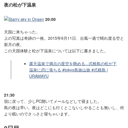
夜の松が下温泉
20:00
天国に来ちゃった。
上の写真は奇跡の一枚。2015年9月11日、台風一過で晴れ渡る空と
新月の夜。
この天国体験と松が下温泉については以下に書きました。
露天温泉で満点の星空を眺める...式根島の松が下
温泉に恋に落ちる #tokyo島旅山旅 #式根島 |
URAMAYU
21:30
宿に戻って、少しPC開いてメールなどして寝ました。
島の夜は早い。夜はどこにも行くとこないしやることも無いし、何
より眠いのでさっさと寝ちゃいます。