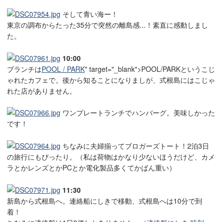
そして青い海ー！
東京の調布からたった35分で突然の離島感...！素直に感動しまし
た。
10:00
ブランチは
POOL / PARK
" target="_blank">POOL/PARKというこじ
ゃれたカフェで。後から知ることになりましが、式根島にはこじゃ
れた店がありません。
ワンプレートランチでハンバーグ。美味しかった
です！
ちなみに夫婦揃ってブロガーズトート！2泊3日
の旅行にもぴったり。（私は荷物はかなり少ないほうだけど、カメ
ラとかレンズとかPCとか電化製品多くてかばん重い）
11:30
新島から式根島へ。連絡船にしきで移動、式根島へは10分で到
着！