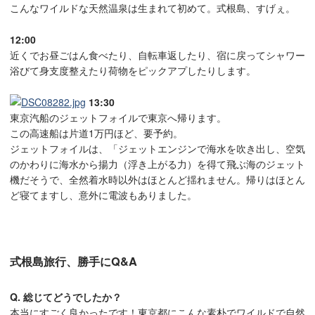
こんなワイルドな天然温泉は生まれて初めて。式根島、すげぇ。
12:00
近くでお昼ごはん食べたり、自転車返したり、宿に戻ってシャワー
浴びて身支度整えたり荷物をピックアプしたりします。
13:30
東京汽船のジェットフォイルで東京へ帰ります。
この高速船は片道1万円ほど、要予約。
ジェットフォイルは、「ジェットエンジンで海水を吹き出し、空気
のかわりに海水から揚力（浮き上がる力）を得て飛ぶ海のジェット
機だそうで、全然着水時以外はほとんど揺れません。帰りはほとん
ど寝てますし、意外に電波もありました。
式根島旅行、勝手にQ&A
Q. 総じてどうでしたか？
本当にすごく良かったです！東京都にこんな素朴でワイルドで自然