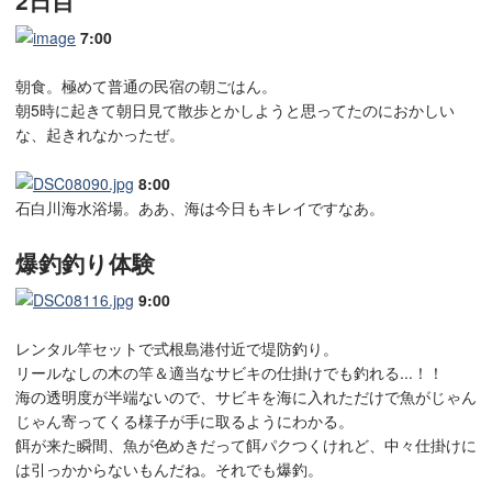
2日目
7:00
朝食。極めて普通の民宿の朝ごはん。
朝5時に起きて朝日見て散歩とかしようと思ってたのにおかしい
な、起きれなかったぜ。
8:00
石白川海水浴場。ああ、海は今日もキレイですなあ。
爆釣釣り体験
9:00
レンタル竿セットで式根島港付近で堤防釣り。
リールなしの木の竿＆適当なサビキの仕掛けでも釣れる...！！
海の透明度が半端ないので、サビキを海に入れただけで魚がじゃん
じゃん寄ってくる様子が手に取るようにわかる。
餌が来た瞬間、魚が色めきだって餌パクつくけれど、中々仕掛けに
は引っかからないもんだね。それでも爆釣。