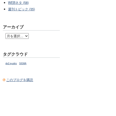
WEBネタ (58)
週刊トピック (35)
アーカイブ
タグクラウド
dp2 quattro
SIGMA
このブログを購読