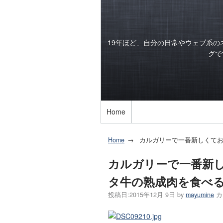
19年ほど、自分の日常やウェブ系
グで
Home
Home
カルガリーで一番新しくてお
カルガリーで一番新
タ牛の熟成肉を食べる
投稿日:
2015年12月 9日
by
mayumine
カ