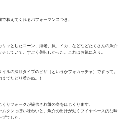
前で和えてくれるパフォーマンスつき。
カリッとしたコーン、海老、貝、イカ、などなどたくさんの魚介
ッチしていて、すごく美味しかった。これはお気に入り。
タイルの深皿タイプのピザ（というかフォカッチャ）ですって。
までたどり着かぬ...！
じくりフォークが提供され蟹の身をほじくります。
ヤムクンっぽい味わいと、魚介の出汁が効くブイヤベース的な味
ープでした。