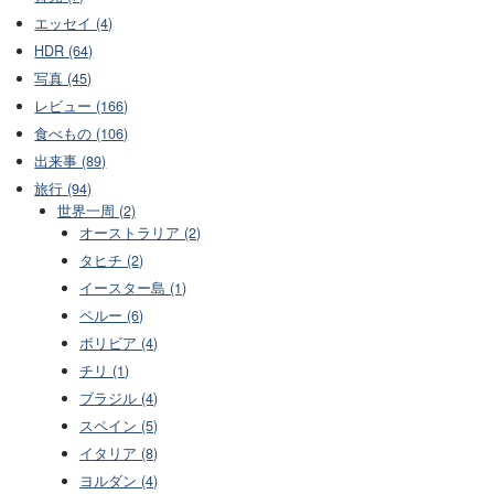
エッセイ (4)
HDR (64)
写真 (45)
レビュー (166)
食べもの (106)
出来事 (89)
旅行 (94)
世界一周 (2)
オーストラリア (2)
タヒチ (2)
イースター島 (1)
ペルー (6)
ボリビア (4)
チリ (1)
ブラジル (4)
スペイン (5)
イタリア (8)
ヨルダン (4)