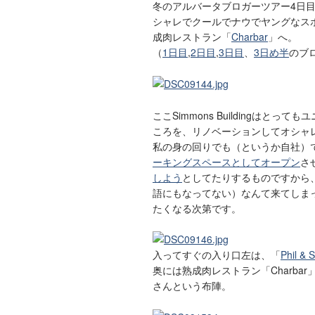
冬のアルバータブロガーツアー4日
シャレでクールでナウでヤングなスポット、E
成肉レストラン「
Charbar
」へ。
（
1日目
,
2日目
,
3日目
、
3日め半
のブ
ここSimmons Buildingは
ころを、リノベーションしてオシャレ
私の身の回りでも（というか自社）
ーキングスペースとしてオープン
さ
しよう
としてたりするものですから
語にもなってない）なんて来てしま
たくなる次第です。
入ってすぐの入り口左は、「
Phil & 
奥には熟成肉レストラン「Charba
さんという布陣。