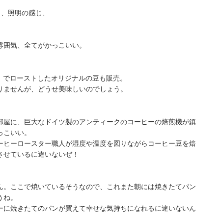
じ、照明の感じ、
雰囲気、全てがかっこいい。
 Roasters」でローストしたオリジナルの豆も販売。
りませんが、どうせ美味しいのでしょう。
部屋に、巨大なドイツ製のアンティークのコーヒーの焙煎機が鎮
っこいい。
ーヒーロースター職人が湿度や温度を図りながらコーヒー豆を焙
させているに違いないぜ！
ん。ここで焼いているそうなので、これまた朝には焼きたてパン
うね。
ーに焼きたてのパンが買えて幸せな気持ちになれるに違いないん