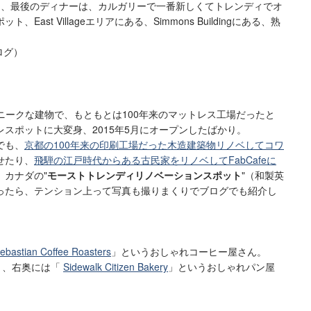
目、最後のディナーは、カルガリーで一番新しくてトレンディでオ
ast Villageエリアにある、Simmons Buildingにある、熟
ログ）
とってもユニークな建物で、もともとは100年来のマットレス工場だったと
スポットに大変身、2015年5月にオープンしたばかり。
でも、
京都の100年来の印刷工場だった木造建築物リノベしてコワ
せたり、
飛騨の江戸時代からある古民家をリノベしてFabCafeに
、カナダの"
モーストトレンディリノベーションスポット
"（和製英
ったら、テンション上って写真も撮りまくりでブログでも紹介し
Sebastian Coffee Roasters
」というおしゃれコーヒー屋さん。
r」、右奥には「
Sidewalk Citizen Bakery
」というおしゃれパン屋