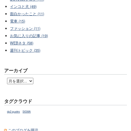
インコと犬 (49)
面白かったこと (11)
電車 (15)
ファッション (11)
お気に入りの記事 (19)
WEBネタ (58)
週刊トピック (35)
アーカイブ
タグクラウド
dp2 quattro
SIGMA
このブログを購読