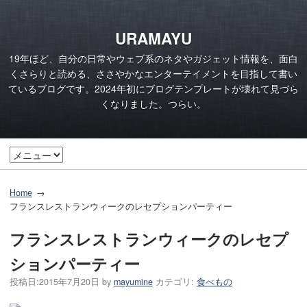
URAMAYU
19年ほど、自分の日常やウェブ系のネタやガジェット情報を、面白
くさらりと読める、ささやかなエンターテイメントを目指して書い
ているブログです。2024年初にブログテンプレートが壊れて見づら
くなりました。つらい。
Home
フランスレストランウィークのレセプションパーティー
フランスレストランウィークのレセプ
ションパーティー
投稿日:
2015年7月20日
by
mayumine
カテゴリ:
食べもの