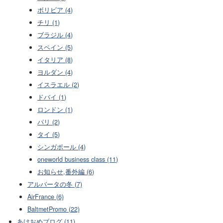
ボリビア (4)
チリ (1)
ブラジル (4)
スペイン (5)
イタリア (8)
ヨルダン (4)
イスラエル (2)
ドバイ (1)
ロンドン (1)
パリ (2)
タイ (5)
シンガポール (4)
oneworld business class (11)
お知らせ,番外編 (6)
アルバータの冬 (7)
AirFrance (6)
BaltmetPromo (22)
あけおめブログ (11)