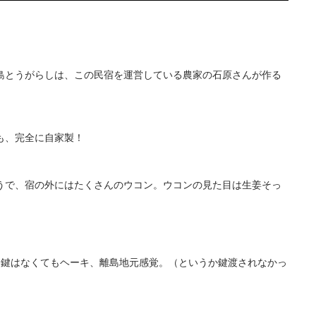
島とうがらしは、この民宿を運営している農家の石原さんが作る
も、完全に自家製！
うで、宿の外にはたくさんのウコン。ウコンの見た目は生姜そっ
。鍵はなくてもヘーキ、離島地元感覚。（というか鍵渡されなかっ