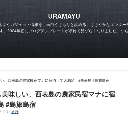
URAMAYU
のネタやガジェット情報を、面白くさらりと読める、ささやかなエンター
す。2024年初にブログテンプレートが壊れて見づらくなりました。つ
い、西表島の農家民宿マナに宿泊して大満足 #西表島 #島旅島宿
も美味しい、西表島の農家民宿マナに宿
 #島旅島宿
テゴリ:
旅行