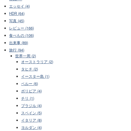
エッセイ (4)
HDR (64)
写真 (45)
レビュー (166)
食べもの (106)
出来事 (89)
旅行 (94)
世界一周 (2)
オーストラリア (2)
タヒチ (2)
イースター島 (1)
ペルー (6)
ボリビア (4)
チリ (1)
ブラジル (4)
スペイン (5)
イタリア (8)
ヨルダン (4)