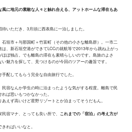
な風に地元の素敵な人々と触れ合える、アットホームな滞在もあ
招待いただき、3月頭に西表島に一泊しました。
、石垣市＋与那国町＋竹富町（その他の小さな離島群）。一市二
は、新石垣空港ができてLCCの就航等で2013年から跳ね上がっ
がほぼ独占。でも離島の滞在も素晴らしいのです。島旅のよさ
ない魅力を探して、見つけるのが今回のツアーの趣旨です。
け手配してもらう完全な自由旅行でした。
、民宿なんか学生の時に泊まったような気がする程度。離島で民
ければ思いもつかなかった。
りあえず高いけど星野リゾートとか泊まってそうだもん。
家民宿マナ、とっても良い所で、
これまでの「宿泊」の考え方が
できればいいなと。