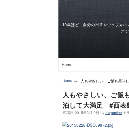
19年ほど、自分の日常やウェブ系
グで
Home
Home
人もやさしい、ご飯も美味し
人もやさしい、ご飯
泊して大満足 #西表島
投稿日:
2015年3月 9日
by
mayumine
カ