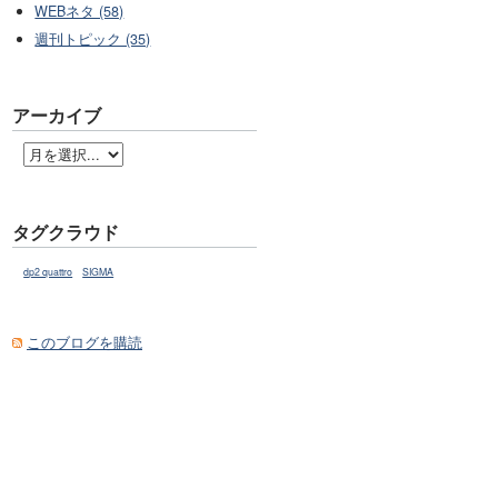
WEBネタ (58)
週刊トピック (35)
アーカイブ
タグクラウド
dp2 quattro
SIGMA
このブログを購読