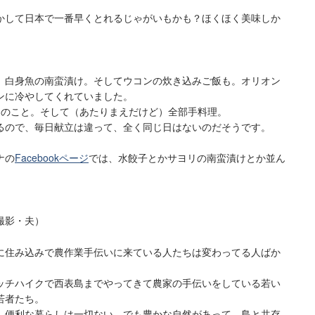
かして日本で一番早くとれるじゃがいもかも？ほくほく美味しか
、白身魚の南蛮漬け。そしてウコンの炊き込みご飯も。オリオン
ンに冷やしてくれていました。
とのこと。そして（あたりまえだけど）全部手料理。
るので、毎日献立は違って、全く同じ日はないのだそうです。
ナの
Facebookページ
では、水餃子とかサヨリの南蛮漬けとか並ん
撮影・夫）
に住み込みで農作業手伝いに来ている人たちは変わってる人ばか
ッチハイクで西表島までやってきて農家の手伝いをしている若い
若者たち。
、便利な暮らしは一切ない、でも豊かな自然があって、島と共存