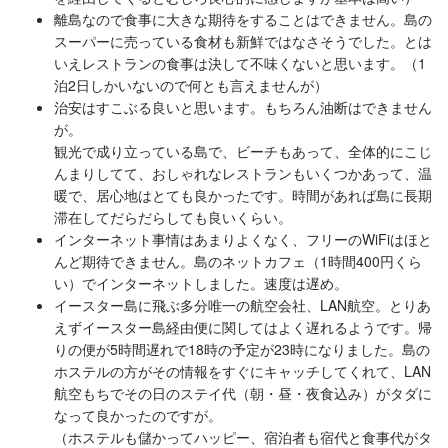
離島なので食事に大きな期待をすることはできません。島の
スーパーに売っている食材も新鮮ではなさそうでした。とは
いえレストランの食事は決して不味くないと思います。（1
泊2日しかいないので何とも言えませんが）
治安はすこぶる良いと思います。もちろん油断はできません
が。
観光で成り立っている島で、ビーチもあって、全体的にこじ
んまりしてて、おしゃれなレストランもいくつかあって、温
暖で、居心地はとても良かったです。時間があれば島に長期
滞在してだらだらしても良いくらい。
インターネット事情はあまりよくなく、フリーのWiFiはほと
んど期待できません。島のネットカフェ（1時間400円くら
い）でインターネットしました。速度は遅め。
イースター島に飛ぶ多分唯一の航空会社、LAN航空。とりあ
えずイースター島経由便に関してはよく遅れるようです。帰
りの便が5時間遅れで18時の予定が23時になりました。島の
ホステルの方がその情報をすぐにキャッチしてくれて、LAN
航空もちでその日のステイ代（朝・昼・夜食込み）がタダに
なって良かったのですが。
（ホステルも儲かってハッピー、宿泊者も宿代と食事代がタ