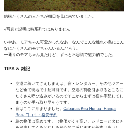
結構たくさんの人たちが朝日を見に来ていました。
※写真と説明は時系列ではありません
いやあ、モアちゃん可愛かったなあ！なんでこんな離れ小島にこん
なにたくさんのモアちゃんいるんだろう。
一通りのモアちゃん見たけど、ずっと不思議で魅力的でした。
TIPS & 雑記
空港に着いてさえしまえば、宿・レンタカー、その他ツアー
など全て現地で手配可能です。空港の荷物引き取るところに
たくさん呼び込みがいるのでそこからまずは宿を手配してし
まうのが手っ取り早そうです。
宿はここに泊まりました。
Cabanas Keu Henua -Hanga
Roa- 口コミ・格安予約
島の物価は高めです。（物価がくそ高い、シドニーとタヒチ
を経由してくるとむしろ良心的に感じますが基本は高い）