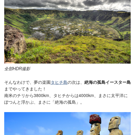
全部HDR撮影
そんなわけで、夢の楽園
タヒチ島
の次は、
絶海の孤島イースター島
までやってきました！
南米のチリから3800km、タヒチからは4000km、まさに太平洋に
ぽつんと浮かぶ、まさに「絶海の孤島」。