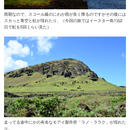
雨期なので、スコール級のにわか雨が良く降るのですがその後には
スカっと青空と虹が現れたり、（今回の旅ではイースター島1泊2
日で虹を5回くらい見た）
走ってる途中にかの有名なモアイ製作所「ラノ・ララク」が現れた
り。