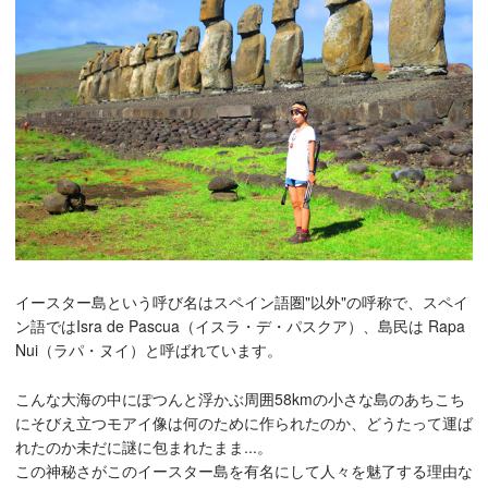
イースター島という呼び名はスペイン語圏"以外"の呼称で、スペイ
ン語ではIsra de Pascua（イスラ・デ・パスクア）、島民は Rapa
Nui（ラパ・ヌイ）と呼ばれています。
こんな大海の中にぽつんと浮かぶ周囲58kmの小さな島のあちこち
にそびえ立つモアイ像は何のために作られたのか、どうたって運ば
れたのか未だに謎に包まれたまま...。
この神秘さがこのイースター島を有名にして人々を魅了する理由な