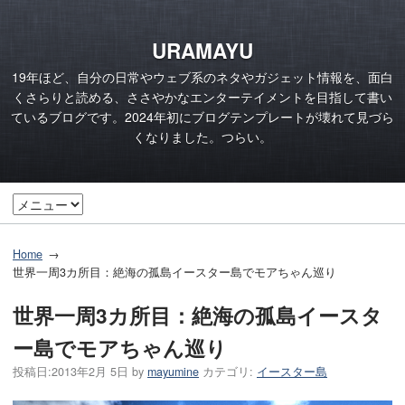
URAMAYU
19年ほど、自分の日常やウェブ系のネタやガジェット情報を、面白
くさらりと読める、ささやかなエンターテイメントを目指して書い
ているブログです。2024年初にブログテンプレートが壊れて見づら
くなりました。つらい。
Home
世界一周3カ所目：絶海の孤島イースター島でモアちゃん巡り
世界一周3カ所目：絶海の孤島イースタ
ー島でモアちゃん巡り
投稿日:
2013年2月 5日
by
mayumine
カテゴリ:
イースター島