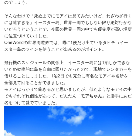
のでしょう。
そんなわけで「死ぬまでにモアイは見てみたいけど、わざわざ行く
には遠すぎる」イースター島、世界一周でもしない限り絶対行かな
いだろうということで、今回の世界一周の中でも優先度が高い場所
に位置づけていました。
OneWorldの世界周遊券では、週に1便だけ出ているタヒチ→イー
スター島のラインを使うことが出来るのがポイント。
飛行機のスケジュールの関係上、イースター島には1泊しかできな
いため効率的に島を自由に回りたかったので、現地でレンタカーを
借りることにしました。1泊2日でも充分に有名なモアイや名所を
全部見て回ることができました。
モアイばっかりで飽きるかと思いましたが、似たようなモアイの中
でもそれぞれ個性があって、だんだん「
モアちゃん
」と勝手にあだ
名をつけて愛でていました。