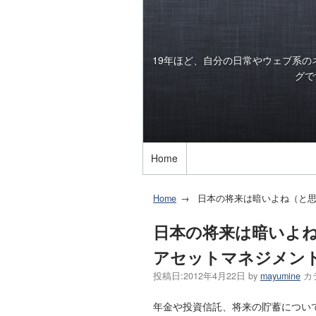
19年ほど、自分の日常やウェブ系
グで
Home
Home
日本の将来は暗いよね（と思
日本の将来は暗いよね
アセットマネジメン
投稿日:
2012年4月22日
by
mayumine
カ
年金や投資信託、将来の貯蓄につい