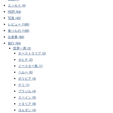
エッセイ (4)
HDR (64)
写真 (45)
レビュー (166)
食べもの (106)
出来事 (89)
旅行 (94)
世界一周 (2)
オーストラリア (2)
タヒチ (2)
イースター島 (1)
ペルー (6)
ボリビア (4)
チリ (1)
ブラジル (4)
スペイン (5)
イタリア (8)
ヨルダン (4)