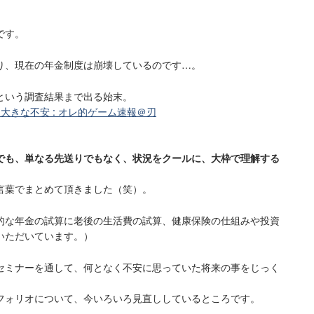
です。
り、現在の年金制度は崩壊しているのです…。
という調査結果まで出る始末。
大きな不安 : オレ的ゲーム速報＠刃
でも、単なる先送りでもなく、状況をクールに、大枠で理解する
言葉でまとめて頂きました（笑）。
的な年金の試算に老後の生活費の試算、健康保険の仕組みや投資
いただいています。）
セミナーを通して、何となく不安に思っていた将来の事をじっく
フォリオについて、今いろいろ見直ししているところです。