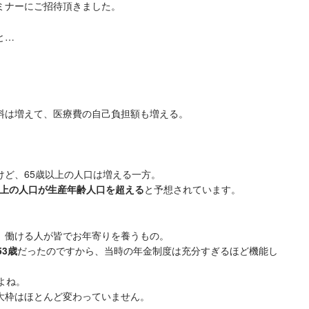
ミナーにご招待頂きました。
と…
料は増えて、医療費の自己負担額も増える。
けど、65歳以上の人口は増える一方。
歳以上の人口が生産年齢人口を超える
と予想されています。
、働ける人が皆でお年寄りを養うもの。
3歳
だったのですから、当時の年金制度は充分すぎるほど機能し
よね。
大枠はほとんど変わっていません。