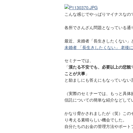
こんな感じでやっぱりマイナスなの
各所でさんざん問題となっている通
最近、未婚者「長生きしたくない」
未婚者 「長生きしたくない」 老後に
セミナーでは、
「
漠たる不安でも、必要以上の悲観
ことが大事
」
と励ましにも答えにもなっていない
（実際のセミナーでは、もっと具体
信託についての簡単な紹介などして
かなり脅かされましたが（笑）この
り考える素晴らしい機会でした。
自分たちのお金の管理方法やポート