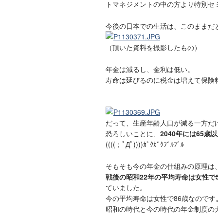
トマネジメントの中の方より特別セ
今後の日本での生活は、このままだ
（頂いた資料を撮影したもの）
年金は減るし、金利は低い。
寿命は延びるのに税金は増えて保険
だって、生産年齢人口が減る一方だ
恐ろしいことに、
2040年には65
((((；ﾟДﾟ))))ｶﾞｸｶﾞｸﾌﾞﾙﾌﾞﾙ
そもそも今の年金の仕組みの原理は
戦後の昭和22年の平均寿命は女性で5
ていました。
今の平均寿命は女性で86歳なのです
昭和の時代と今の時代の年金制度の