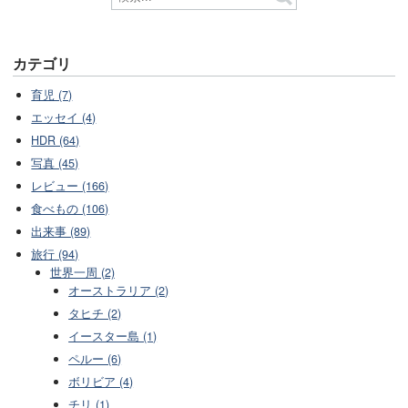
カテゴリ
育児 (7)
エッセイ (4)
HDR (64)
写真 (45)
レビュー (166)
食べもの (106)
出来事 (89)
旅行 (94)
世界一周 (2)
オーストラリア (2)
タヒチ (2)
イースター島 (1)
ペルー (6)
ボリビア (4)
チリ (1)