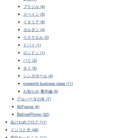
ブラジル (4)
スペイン (5)
イタリア (8)
ヨルダン (4)
イスラエル (2)
ドバイ (1)
ロンドン (1)
パリ (2)
タイ (5)
シンガポール (4)
oneworld business class (11)
お知らせ,番外編 (6)
アルバータの冬 (7)
AirFrance (6)
BaltmetPromo (22)
あけおめブログ (11)
インコと犬 (49)
面白かったこと (11)