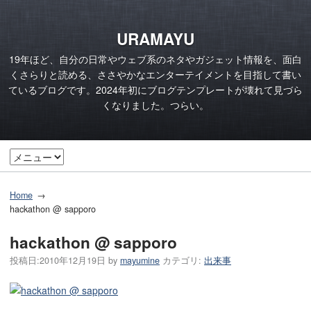
URAMAYU
19年ほど、自分の日常やウェブ系のネタやガジェット情報を、面白
くさらりと読める、ささやかなエンターテイメントを目指して書い
ているブログです。2024年初にブログテンプレートが壊れて見づら
くなりました。つらい。
Home
hackathon @ sapporo
hackathon @ sapporo
投稿日:
2010年12月19日
by
mayumine
カテゴリ:
出来事