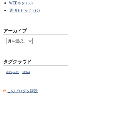
WEBネタ (58)
週刊トピック (35)
アーカイブ
タグクラウド
dp2 quattro
SIGMA
このブログを購読