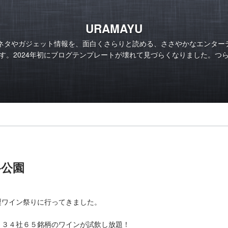
URAMAYU
のネタやガジェット情報を、面白くさらりと読める、ささやかなエンター
す。2024年初にブログテンプレートが壊れて見づらくなりました。つ
谷公園
梨ワイン祭りに行ってきました。
、３４社６５銘柄のワインが試飲し放題！