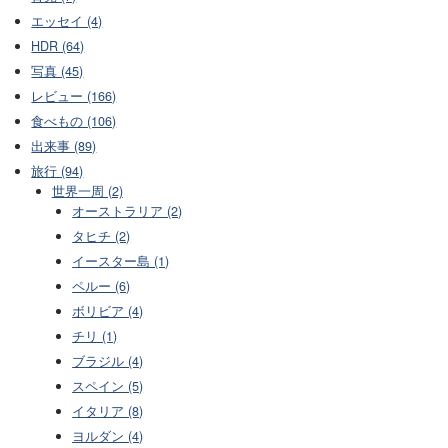
エッセイ (4)
HDR (64)
写真 (45)
レビュー (166)
食べもの (106)
出来事 (89)
旅行 (94)
世界一周 (2)
オーストラリア (2)
タヒチ (2)
イースター島 (1)
ペルー (6)
ボリビア (4)
チリ (1)
ブラジル (4)
スペイン (5)
イタリア (8)
ヨルダン (4)