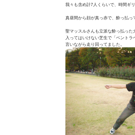
我々も含め計7人くらいで、時間ギ
真昼間から顔が真っ赤で、酔っ払っ
聖マッスルさんも立派な酔っ払った
入ってはいけない芝生で「ベントラ
言いながら走り回ってました。