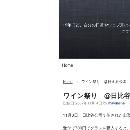
19年ほど、自分の日常やウェブ系
グで
Home
Home
ワイン祭り @日比谷公園
ワイン祭り @日比
投稿日:
2007年11月 4日
by
mayumine
11月3日、日比谷公園で催された山
受付で700円でグラスを購入すると