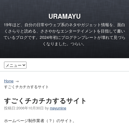
URAMAYU
19年ほど、自分の日常やウェブ系のネタやガジェット情報を、面白
くさらりと読める、ささやかなエンターテイメントを目指して書い
ているブログです。2024年初にブログテンプレートが壊れて見づら
くなりました。つらい。
Home
すごくチカチカするサイト
すごくチカチカするサイト
投稿日:
2006年10月30日
by
mayumine
ホームページ制作業者（？）のサイト。