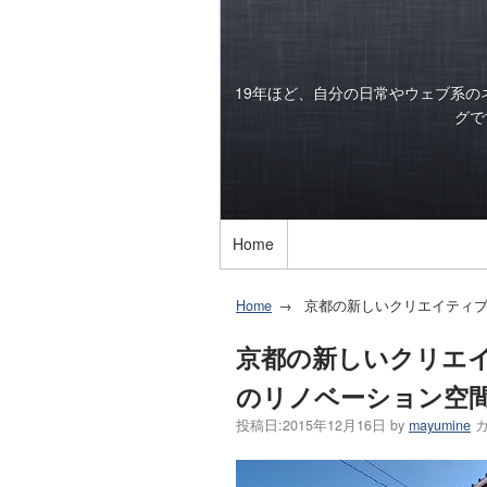
19年ほど、自分の日常やウェブ系
グで
Home
Home
京都の新しいクリエイティブ・
京都の新しいクリエイテ
のリノベーション空
投稿日:
2015年12月16日
by
mayumine