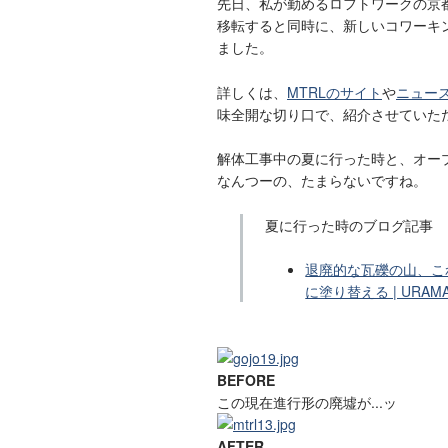
先日、私が勤めるロフトワークの京
移転すると同時に、新しいコワーキン
ました。
詳しくは、
MTRLのサイト
や
ニュー
味全開な切り口で、紹介させていた
解体工事中の夏に行った時と、オー
なんつーの、たまらないですね。
夏に行った時のブログ記事
退廃的な瓦礫の山、こ
に塗り替える | URAM
BEFORE
この現在進行形の廃墟が...ッ
AFTER