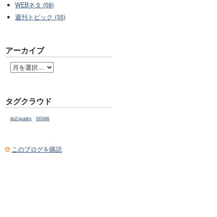
WEBネタ (58)
週刊トピック (35)
アーカイブ
タグクラウド
dp2 quattro
SIGMA
このブログを購読