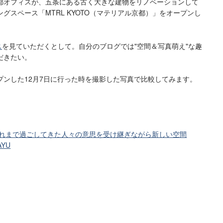
都オフィスが、五条にある古く大きな建物をリノベーションして
グスペース「MTRL KYOTO（マテリアル京都）」をオープンし
ス
を見ていただくとして。自分のブログでは"空間＆写真萌え"な趣
だきたい。
プンした12月7日に行った時を撮影した写真で比較してみます。
れまで過ごしてきた人々の意思を受け継ぎながら新しい空間
AYU