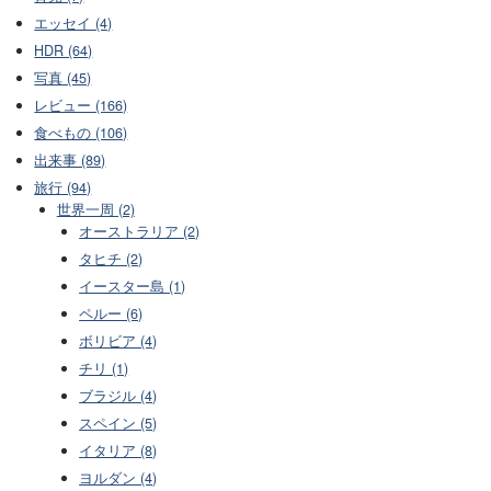
エッセイ (4)
HDR (64)
写真 (45)
レビュー (166)
食べもの (106)
出来事 (89)
旅行 (94)
世界一周 (2)
オーストラリア (2)
タヒチ (2)
イースター島 (1)
ペルー (6)
ボリビア (4)
チリ (1)
ブラジル (4)
スペイン (5)
イタリア (8)
ヨルダン (4)