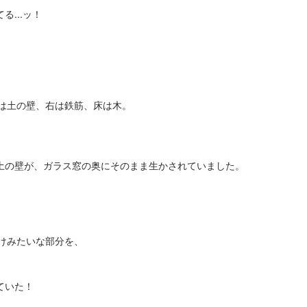
...ッ！
左は土の壁、右は鉄筋、床は木。
土の壁が、ガラス窓の奥にそのまま生かされていました。
けみたいな部分を、
ていた！