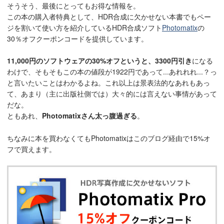
そうそう、最後にとってもお得な情報を。
この本の購入者特典として、HDR合成に欠かせない本書でもペー
ジを割いて使い方を紹介しているHDR合成ソフト
Photomatix
の
30％オフクーポンコードを提供しています。
11,000円のソフトウェアの30%オフというと、3300円引き
になる
わけで、そもそもこの本の値段が1922円であって...あれれれ...？っ
と言いたいことはわかるよね。これ以上は景表法的なあれもあっ
て、あまり（主に出版社側では）大々的には言えない事情があって
だな。
ともあれ、
Photomatixさん太っ腹過ぎる
。
ちなみに本を買わなくてもPhotomatixはこのブログ経由で15%オ
フで買えます。