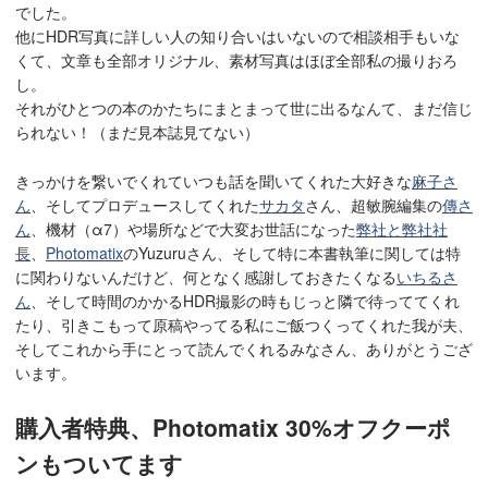
でした。
他にHDR写真に詳しい人の知り合いはいないので相談相手もいな
くて、文章も全部オリジナル、素材写真はほぼ全部私の撮りおろ
し。
それがひとつの本のかたちにまとまって世に出るなんて、まだ信じ
られない！（まだ見本誌見てない）
きっかけを繋いでくれていつも話を聞いてくれた大好きな
麻子さ
ん
、そしてプロデュースしてくれた
サカタ
さん、超敏腕編集の
傳さ
ん
、機材（α7）や場所などで大変お世話になった
弊社と弊社社
長
、
Photomatix
のYuzuruさん、そして特に本書執筆に関しては特
に関わりないんだけど、何となく感謝しておきたくなる
いちるさ
ん
、そして時間のかかるHDR撮影の時もじっと隣で待っててくれ
たり、引きこもって原稿やってる私にご飯つくってくれた我が夫、
そしてこれから手にとって読んでくれるみなさん、ありがとうござ
います。
購入者特典、Photomatix 30%オフクーポ
ンもついてます