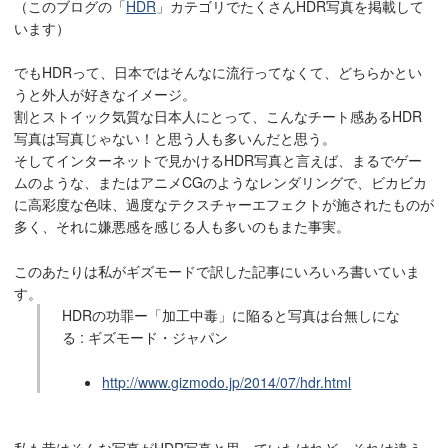
（このブログの「
HDR
」カテゴリでたくさんHDR写真を掲載して
います）
でもHDRって、日本ではそんなに流行ってなくて、どちらかとい
うと外人が好きなイメージ。
割とストイック気質な日本人にとって、こんなチート感あるHDR
写真は写真じゃない！と思う人も多いんだと思う。
そしてインターネットで見かけるHDR写真と言えば、まるでゲー
ムのような、またはアニメCGのようなレンダリングで、ビカビカ
に高彩度な色味、過度なテクスチャーエフェクトが施されたものが
多く、それに嫌悪感を感じる人も多いのもまた事実。
このあたりは私がギズモードで訳した記事にいろいろ書いていま
す。
HDRの功罪ー「加工中毒」に陥ると写真は台無しにな
る : ギズモード・ジャパン
http://www.gizmodo.jp/2014/07/hdr.html