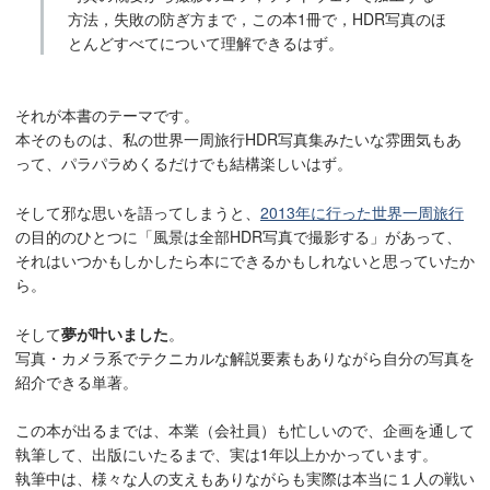
方法，失敗の防ぎ方まで，この本1冊で，HDR写真のほ
とんどすべてについて理解できるはず。
それが本書のテーマです。
本そのものは、私の世界一周旅行HDR写真集みたいな雰囲気もあ
って、パラパラめくるだけでも結構楽しいはず。
そして邪な思いを語ってしまうと、
2013年に行った世界一周旅行
の目的のひとつに「風景は全部HDR写真で撮影する」があって、
それはいつかもしかしたら本にできるかもしれないと思っていたか
ら。
そして
夢が叶いました
。
写真・カメラ系でテクニカルな解説要素もありながら自分の写真を
紹介できる単著。
この本が出るまでは、本業（会社員）も忙しいので、企画を通して
執筆して、出版にいたるまで、実は1年以上かかっています。
執筆中は、様々な人の支えもありながらも実際は本当に１人の戦い