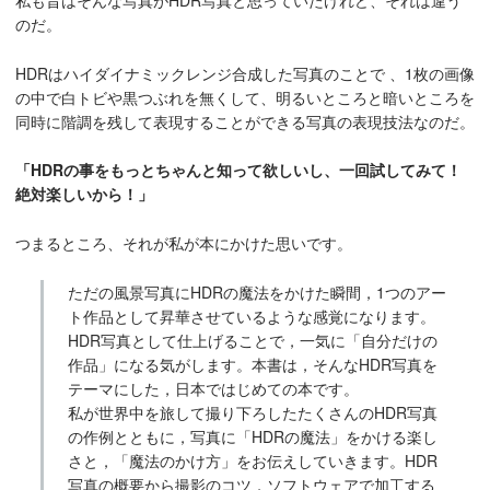
私も昔はそんな写真がHDR写真と思っていたけれど、それは違う
のだ。
HDRはハイダイナミックレンジ合成した写真のことで 、1枚の画像
の中で白トビや黒つぶれを無くして、明るいところと暗いところを
同時に階調を残して表現することができる写真の表現技法なのだ。
「HDRの事をもっとちゃんと知って欲しいし、一回試してみて！
絶対楽しいから！」
つまるところ、それが私が本にかけた思いです。
ただの風景写真にHDRの魔法をかけた瞬間，1つのアー
ト作品として昇華させているような感覚になります。
HDR写真として仕上げることで，一気に「自分だけの
作品」になる気がします。本書は，そんなHDR写真を
テーマにした，日本ではじめての本です。
私が世界中を旅して撮り下ろしたたくさんのHDR写真
の作例とともに，写真に「HDRの魔法」をかける楽し
さと，「魔法のかけ方」をお伝えしていきます。HDR
写真の概要から撮影のコツ，ソフトウェアで加工する