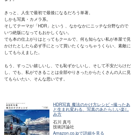
きっと、人生で最初で最後になるだろう単著。
しかも写真・カメラ系。
そしてテーマが「HDR」という 、なかなかにニッチな分野なので
いつ絶版になってもおかしくない。
でも本の仕上がりはとってもクールで、何も知らない私が本屋で見
かけたとしたら必ず手にとって買いたくなっちゃうくらい、素敵に
してもらえました。
もう、すっごい嬉しいし、でも恥ずかしいし、そして不安だらけだ
し、でも、私ができることは全部やりきったからたくさんの人に見
てもらいたい、そんな思いです。
HDR写真 魔法のかけ方レシピ ~撮ったあ
と生まれ変わる、写真のあたらしい楽し
み方
石川 真弓
技術評論社
Amazon.co.jpで詳細を見る