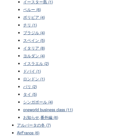
イースター島 (1)
ペルー (6)
ボリビア (4)
チリ (1)
ブラジル (4)
スペイン (5)
イタリア (8)
ヨルダン (4)
イスラエル (2)
ドバイ (1)
ロンドン (1)
パリ (2)
タイ (5)
シンガポール (4)
oneworld business class (11)
お知らせ,番外編 (6)
アルバータの冬 (7)
AirFrance (6)