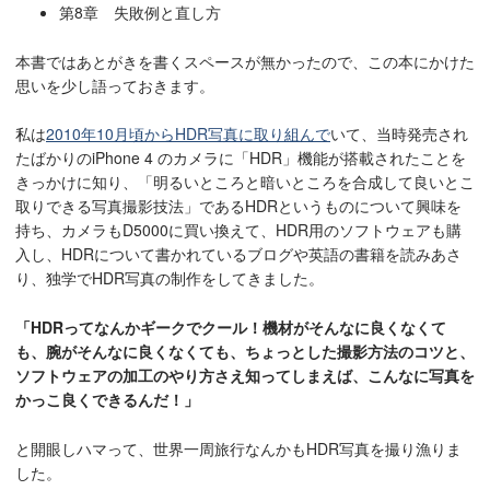
第8章 失敗例と直し方
本書ではあとがきを書くスペースが無かったので、この本にかけた
思いを少し語っておきます。
私は
2010年10月頃からHDR写真に取り組んで
いて、当時発売され
たばかりのiPhone 4 のカメラに「HDR」機能が搭載されたことを
きっかけに知り、「明るいところと暗いところを合成して良いとこ
取りできる写真撮影技法」であるHDRというものについて興味を
持ち、カメラもD5000に買い換えて、HDR用のソフトウェアも購
入し、HDRについて書かれているブログや英語の書籍を読みあさ
り、独学でHDR写真の制作をしてきました。
「HDRってなんかギークでクール！機材がそんなに良くなくて
も、腕がそんなに良くなくても、ちょっとした撮影方法のコツと、
ソフトウェアの加工のやり方さえ知ってしまえば、こんなに写真を
かっこ良くできるんだ！」
と開眼しハマって、世界一周旅行なんかもHDR写真を撮り漁りま
した。