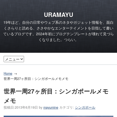
URAMAYU
19年ほど、自分の日常やウェブ系のネタやガジェット情報を、面白
くさらりと読める、ささやかなエンターテイメントを目指して書い
ているブログです。2024年初にブログテンプレートが壊れて見づら
くなりました。つらい。
Home
世界一周27ヶ所目：シンガポールメモメモ
世界一周27ヶ所目：シンガポールメモ
メモ
投稿日:
2013年6月19日
by
mayumine
カテゴリ:
シンガポール