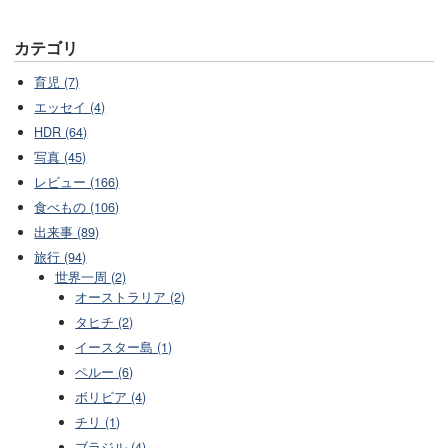
カテゴリ
育児 (7)
エッセイ (4)
HDR (64)
写真 (45)
レビュー (166)
食べもの (106)
出来事 (89)
旅行 (94)
世界一周 (2)
オーストラリア (2)
タヒチ (2)
イースター島 (1)
ペルー (6)
ボリビア (4)
チリ (1)
ブラジル (4)