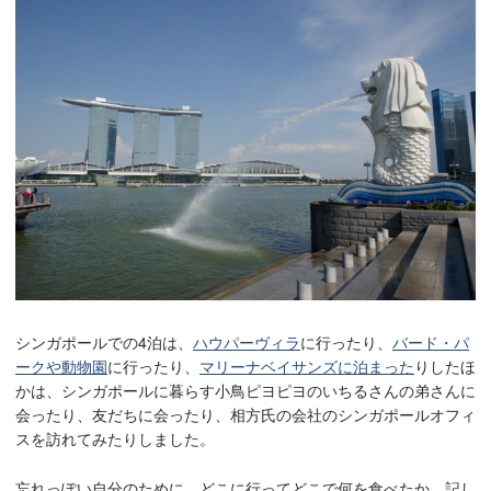
シンガポールでの4泊は、
ハウパーヴィラ
に行ったり、
バード・パ
ークや動物園
に行ったり、
マリーナベイサンズに泊まった
りしたほ
かは、シンガポールに暮らす小鳥ピヨピヨのいちるさんの弟さんに
会ったり、友だちに会ったり、相方氏の会社のシンガポールオフィ
スを訪れてみたりしました。
忘れっぽい自分のために、どこに行ってどこで何を食べたか、記し