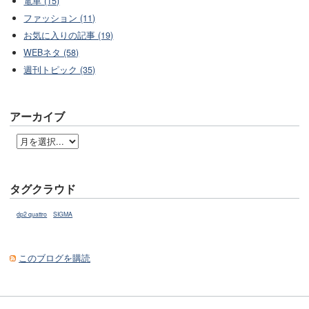
電車 (15)
ファッション (11)
お気に入りの記事 (19)
WEBネタ (58)
週刊トピック (35)
アーカイブ
タグクラウド
dp2 quattro
SIGMA
このブログを購読