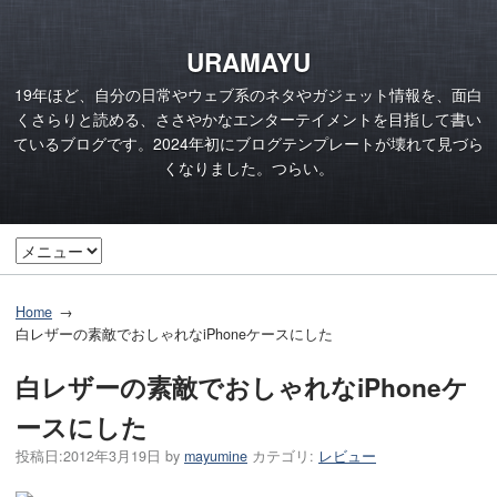
URAMAYU
19年ほど、自分の日常やウェブ系のネタやガジェット情報を、面白
くさらりと読める、ささやかなエンターテイメントを目指して書い
ているブログです。2024年初にブログテンプレートが壊れて見づら
くなりました。つらい。
Home
白レザーの素敵でおしゃれなiPhoneケースにした
白レザーの素敵でおしゃれなiPhoneケ
ースにした
投稿日:
2012年3月19日
by
mayumine
カテゴリ:
レビュー