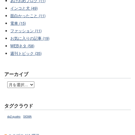
あけおめブログ (11)
インコと犬 (49)
面白かったこと (11)
電車 (15)
ファッション (11)
お気に入りの記事 (19)
WEBネタ (58)
週刊トピック (35)
アーカイブ
タグクラウド
dp2 quattro
SIGMA