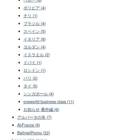
ペルー (6)
ボリビア (4)
チリ (1)
ブラジル (4)
スペイン (5)
イタリア (8)
ヨルダン (4)
イスラエル (2)
ドバイ (1)
ロンドン (1)
パリ (2)
タイ (5)
シンガポール (4)
oneworld business class (11)
お知らせ,番外編 (6)
アルバータの冬 (7)
AirFrance (6)
BaltmetPromo (22)