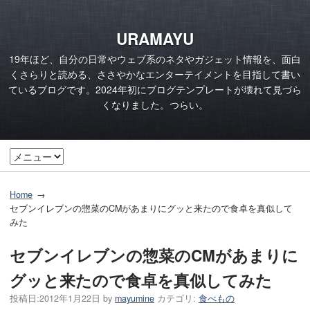
URAMAYU
19年ほど、自分の日常やウェブ系のネタやガジェット情報を、面白
くさらりと読める、ささやかなエンターテイメントを目指して書い
ているブログです。2024年初にブログテンプレートが壊れて見づら
くなりました。つらい。
Home
セブンイレブンの惣菜のCMがあまりにグッと来たので食卓を真似して
みた
セブンイレブンの惣菜のCMがあまりに
グッと来たので食卓を真似してみた
投稿日:
2012年1月22日
by
mayumine
カテゴリ:
食べもの