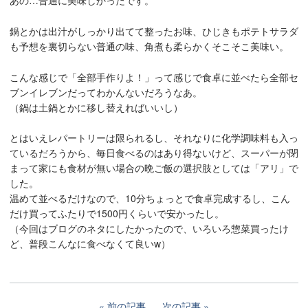
あの…普通に美味しかったです。
鍋とかは出汁がしっかり出てて整ったお味、ひじきもポテトサラダ
も予想を裏切らない普通の味、角煮も柔らかくそこそこ美味い。
こんな感じで「全部手作りよ！」って感じで食卓に並べたら全部セ
ブンイレブンだってわかんないだろうなあ。
（鍋は土鍋とかに移し替えればいいし）
とはいえレパートリーは限られるし、それなりに化学調味料も入っ
ているだろうから、毎日食べるのはあり得ないけど、スーパーが閉
まって家にも食材が無い場合の晩ご飯の選択肢としては「アリ」で
した。
温めて並べるだけなので、10分ちょっとで食卓完成するし、こん
だけ買ってふたりで1500円くらいで安かったし。
（今回はブログのネタにしたかったので、いろいろ惣菜買ったけ
ど、普段こんなに食べなくて良いw）
前の記事
次の記事