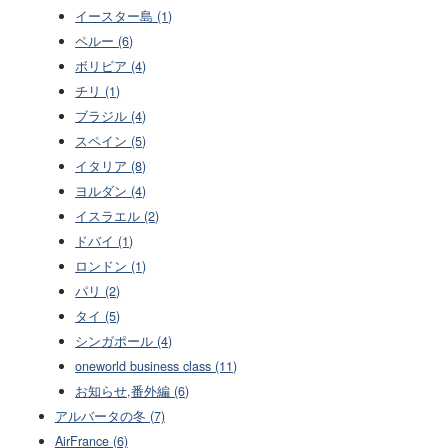
イースター島 (1)
ペルー (6)
ボリビア (4)
チリ (1)
ブラジル (4)
スペイン (5)
イタリア (8)
ヨルダン (4)
イスラエル (2)
ドバイ (1)
ロンドン (1)
パリ (2)
タイ (5)
シンガポール (4)
oneworld business class (11)
お知らせ,番外編 (6)
アルバータの冬 (7)
AirFrance (6)