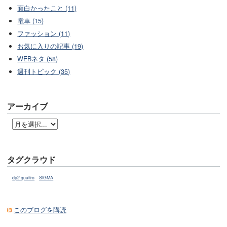
面白かったこと (11)
電車 (15)
ファッション (11)
お気に入りの記事 (19)
WEBネタ (58)
週刊トピック (35)
アーカイブ
タグクラウド
dp2 quattro
SIGMA
このブログを購読