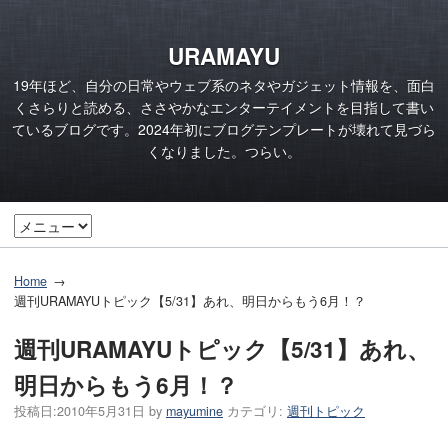
URAMAYU
19年ほど、自分の日常やウェブ系のネタやガジェット情報を、面白
くさらりと読める、ささやかなエンターテイメントを目指して書い
ているブログです。2024年初にブログテンプレートが壊れて見づら
くなりました。つらい。
Home
週刊URAMAYUトピック【5/31】あれ、明日からもう6月！？
週刊URAMAYUトピック【5/31】あれ、
明日からもう6月！？
投稿日:
2010年5月31日
by
mayumine
カテゴリ:
週刊トピック