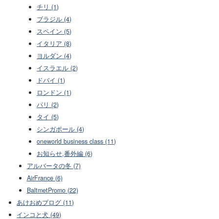
チリ (1)
ブラジル (4)
スペイン (5)
イタリア (8)
ヨルダン (4)
イスラエル (2)
ドバイ (1)
ロンドン (1)
パリ (2)
タイ (5)
シンガポール (4)
oneworld business class (11)
お知らせ,番外編 (6)
アルバータの冬 (7)
AirFrance (6)
BaltmetPromo (22)
あけおめブログ (11)
インコと犬 (49)