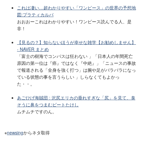
これは凄い…超わかりやすい「ワンピース」の世界の予想地
図:プラティカルパ
おおおーこれはわかりやすい！ワンピース読んでる人、是
非！
【見るの？】知らないほうが幸せな雑学【お勧めしません】
- NAVER まとめ
「富士の樹海でコンパスは狂わない 」「日本人の年間死亡
原因の第一位は『癌』ではなく『中絶』」「ニュースの事故
で報道される「全身を強く打つ」は腕や足がバラバラになっ
ている状態の事を言うらしい 」しらなくてもよかっ
た・・。
あごひげ海賊団 : 沢尻エリカの垂れすぎな「尻」を見て、臭
そうに鼻をつまむビートたけし
ムチムチですのん。
※
newsing
からネタ取得