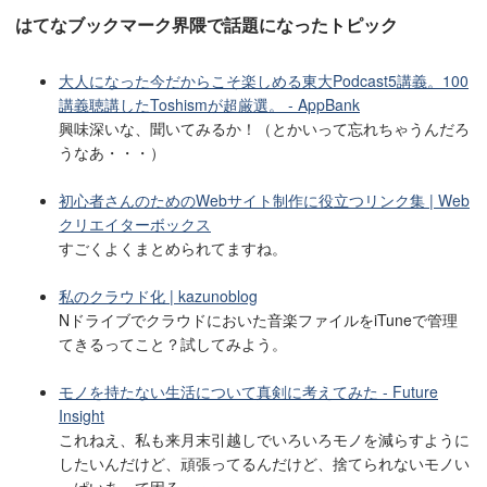
はてなブックマーク界隈で話題になったトピック
大人になった今だからこそ楽しめる東大Podcast5講義。100
講義聴講したToshismが超厳選。 - AppBank
興味深いな、聞いてみるか！（とかいって忘れちゃうんだろ
うなあ・・・）
初心者さんのためのWebサイト制作に役立つリンク集 | Web
クリエイターボックス
すごくよくまとめられてますね。
私のクラウド化 | kazunoblog
Nドライブでクラウドにおいた音楽ファイルをiTuneで管理
てきるってこと？試してみよう。
モノを持たない生活について真剣に考えてみた - Future
Insight
これねえ、私も来月末引越しでいろいろモノを減らすように
したいんだけど、頑張ってるんだけど、捨てられないモノい
っぱいあって困る・・・