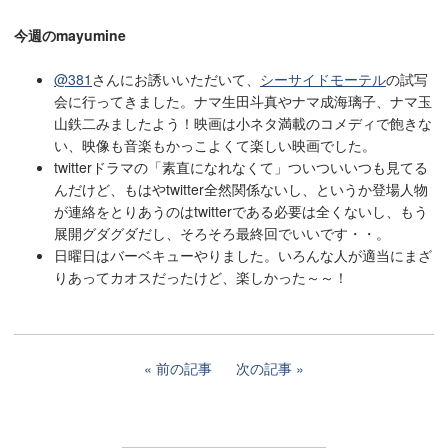
今週のmayumine
@381
さんにお誘いいただいて、
シーサイドモーテル
の試写
会に行ってきました。ナマ生田斗真やナマ成海璃子、ナマ玉
山鉄二みましたよう！映画は小ネタ満載のコメディで飽きな
い、映像も音楽もかっこよくて楽しい映画でした。
twitterドラマの「素直になれなくて」ついついいつも見てる
んだけど、もはやtwitter全然関係ないし、というか登場人物
が連絡をとりあうのはtwitterである必要は全くないし、もう
展開グダグダだし、そろそろ最終回でいいです・・。
日曜日はバーベキューやりました。いろんな人が適当にまざ
りあってカオスだったけど、楽しかった～～！
前の記事
次の記事