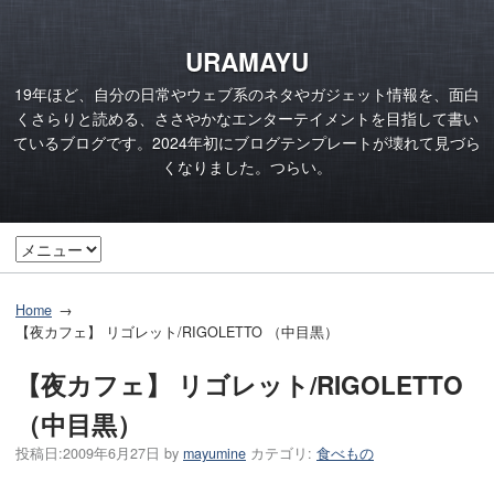
URAMAYU
19年ほど、自分の日常やウェブ系のネタやガジェット情報を、面白
くさらりと読める、ささやかなエンターテイメントを目指して書い
ているブログです。2024年初にブログテンプレートが壊れて見づら
くなりました。つらい。
Home
【夜カフェ】 リゴレット/RIGOLETTO （中目黒）
【夜カフェ】 リゴレット/RIGOLETTO
（中目黒）
投稿日:
2009年6月27日
by
mayumine
カテゴリ:
食べもの