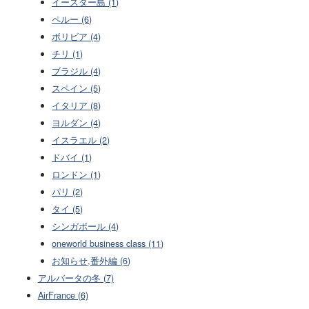
イースター島 (1)
ペルー (6)
ボリビア (4)
チリ (1)
ブラジル (4)
スペイン (5)
イタリア (8)
ヨルダン (4)
イスラエル (2)
ドバイ (1)
ロンドン (1)
パリ (2)
タイ (5)
シンガポール (4)
oneworld business class (11)
お知らせ,番外編 (6)
アルバータの冬 (7)
AirFrance (6)