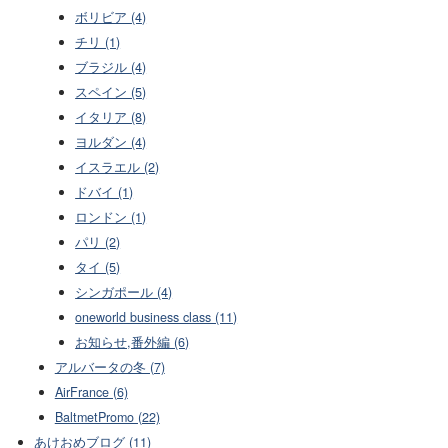
ボリビア (4)
チリ (1)
ブラジル (4)
スペイン (5)
イタリア (8)
ヨルダン (4)
イスラエル (2)
ドバイ (1)
ロンドン (1)
パリ (2)
タイ (5)
シンガポール (4)
oneworld business class (11)
お知らせ,番外編 (6)
アルバータの冬 (7)
AirFrance (6)
BaltmetPromo (22)
あけおめブログ (11)