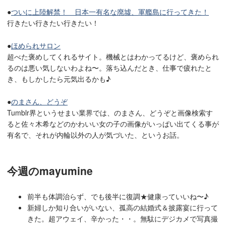
●
ついに上陸解禁！ 日本一有名な廃墟、軍艦島に行ってきた！
行きたい行きたい行きたい！
●
ほめられサロン
超べた褒めしてくれるサイト。機械とはわかってるけど、褒められ
るのは悪い気しないわよね〜。落ち込んだとき、仕事で疲れたと
き、もしかしたら元気出るかも♪
●
のまさん、どうぞ
Tumblr界というせまい業界では、のまさん、どうぞと画像検索す
ると佐々木希などのかわいい女の子の画像がいっぱい出てくる事が
有名で、それが内輪以外の人が気づいた、というお話。
今週のmayumine
前半も体調治らず、でも後半に復調★健康っていいね〜♪
新婦しか知り合いがいない、孤高の結婚式＆披露宴に行って
きた。超アウェイ、辛かった・・。無駄にデジカメで写真撮