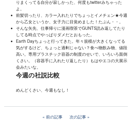
りまくってる自分が寂しかった、何度もtwitterみちゃった
よ。
前髪切ったり、カラー入れたりでちょっとイメチェン★今週
から乙女というか、女子力に目覚めました！たぶん・・。
そんな矢先、仕事帰りに漫画喫茶でGUNTS読み返してたり
してる時点でやっぱりダメだとおもった。
Earth Dayちょっと行ってきた。年々規模が大きくなってる
気がするけど、ちょっと過剰じゃない？食べ物飲み物、値段
高い。専用プラスチック容器の制度のせいで、いろいろ面倒
くさい。（容器手に入れたり返したり）もはやエコの大展示
会みたいな。
今週の社説比較
めんどくさい、今週もなし！
前の記事
次の記事