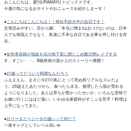
おこんにちは、週刊URAMAYU トピックスです。
今週の気になるおサイトやおニュースを紹介しまーす！
●
こんにちはこんにちは！！帰化手続き中の在日です！
文章読みやすい。目から鱗。「本当に憎まねばいけないのは、日本
人でも韓国人でもなく、私達に不幸な在日である事を押し付ける存
在」
●
女性美容師が強盗を店の地下室に閉じこめ数日間レイプする
す、すごい・・。B級映画の遥か上のストーリー展開！
●
27歳ってどういう時期なんだろう
ふえええん、まさに今27の私にとって死ぬ程リアルなスレだよ
う。25超えたあたりから、食べたら太る、無理したら肌が荒れる
ようになりました。あとは育ちが悪かったせいか、いろんな意味で
お嫁に行くにはほど遠い。いわゆる家庭科がすこぶる苦手！料理は
上手になってきた。
●
ロリータとベジータの違いって何だ？
一発ギャグとしてレベル高いw