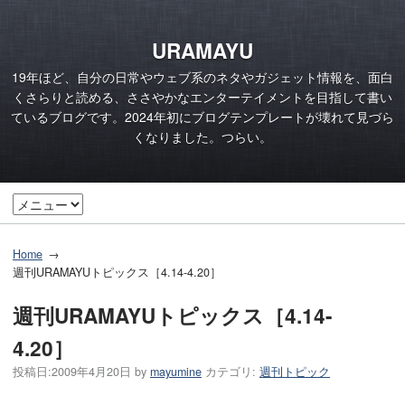
URAMAYU
19年ほど、自分の日常やウェブ系のネタやガジェット情報を、面白
くさらりと読める、ささやかなエンターテイメントを目指して書い
ているブログです。2024年初にブログテンプレートが壊れて見づら
くなりました。つらい。
Home
週刊URAMAYUトピックス［4.14-4.20］
週刊URAMAYUトピックス［4.14-
4.20］
投稿日:
2009年4月20日
by
mayumine
カテゴリ:
週刊トピック