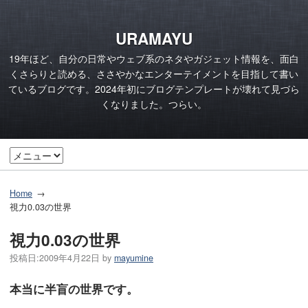
URAMAYU
19年ほど、自分の日常やウェブ系のネタやガジェット情報を、面白
くさらりと読める、ささやかなエンターテイメントを目指して書い
ているブログです。2024年初にブログテンプレートが壊れて見づら
くなりました。つらい。
Home
視力0.03の世界
視力0.03の世界
投稿日:
2009年4月22日
by
mayumine
本当に半盲の世界です。